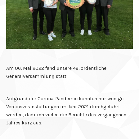
el
el
el
el
el
el
Am 06. Mai 2022 fand unsere 49. ordentliche
el
Generalversammlung statt.
el
Aufgrund der Corona-Pandemie konnten nur wenige
el
Vereinsveranstaltungen im Jahr 2021 durchgeführt
el
werden, dadurch vielen die Berichte des vergangenen
Jahres kurz aus.
el
n al