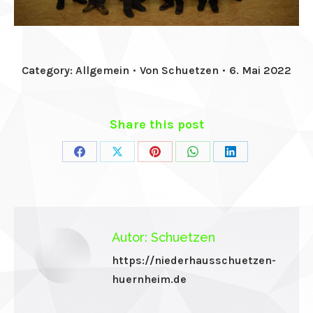
el
el
el
Category:
Allgemein
Von
Schuetzen
6. Mai 2022
Share this post
Share
Share
Share
Share
Share
el
on
on
on
on
on
Facebook
X
Pinterest
WhatsApp
LinkedIn
el
Autor:
Schuetzen
https://niederhausschuetzen-
huernheim.de