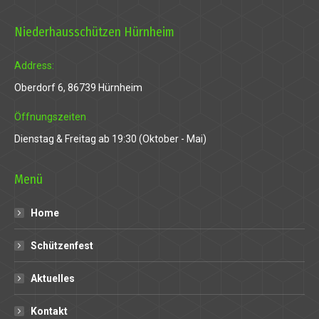
el
Niederhausschützen Hürnheim
el
Address:
el
Oberdorf 6, 86739 Hürnheim
el
Öffnungszeiten
n al
Dienstag & Freitag ab 19:30 (Oktober - Mai)
el
Menü
el
Home
el
Schützenfest
el
el
Aktuelles
el
Kontakt