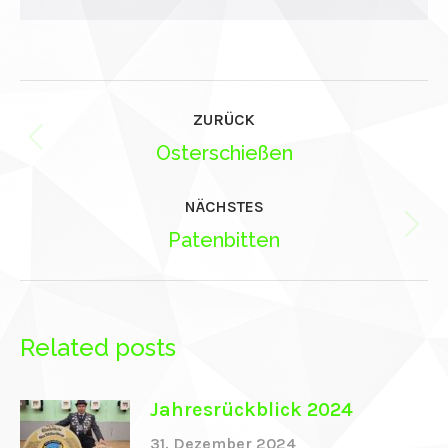
n al
Kommentarnavigation
ZURÜCK
el
Vorheriger
Osterschießen
el
Beitrag:
el
NÄCHSTES
Nächster
Patenbitten
el
Beitrag:
el
el
Related posts
el
el
Jahresrückblick 2024
31. Dezember 2024
el