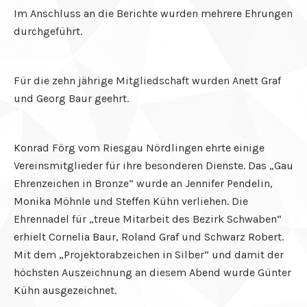
Im Anschluss an die Berichte wurden mehrere Ehrungen
n al
durchgeführt.
el
el
Für die zehn jährige Mitgliedschaft wurden Anett Graf
und Georg Baur geehrt.
el
el
Konrad Förg vom Riesgau Nördlingen ehrte einige
el
Vereinsmitglieder für ihre besonderen Dienste. Das „Gau
Ehrenzeichen in Bronze“ wurde an Jennifer Pendelin,
el
Monika Möhnle und Steffen Kühn verliehen. Die
el
Ehrennadel für „treue Mitarbeit des Bezirk Schwaben“
erhielt Cornelia Baur, Roland Graf und Schwarz Robert.
el
Mit dem „Projektorabzeichen in Silber“ und damit der
el
höchsten Auszeichnung an diesem Abend wurde Günter
Kühn ausgezeichnet.
el