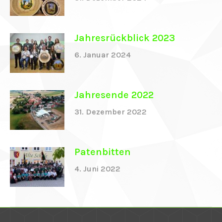
el
Jahresrückblick 2023
el
6. Januar 2024
el
Jahresende 2022
el
31. Dezember 2022
el
el
Patenbitten
el
4. Juni 2022
el
el
el