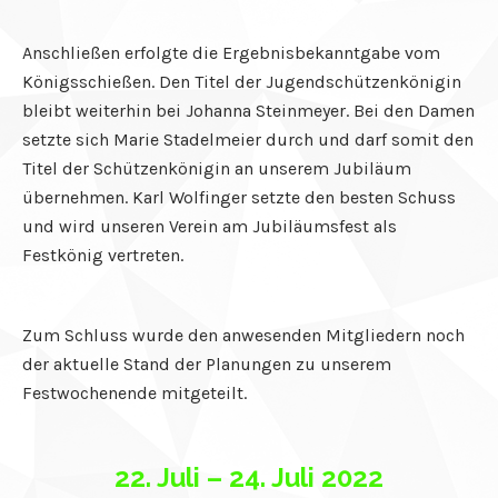
el
Anschließen erfolgte die Ergebnisbekanntgabe vom
el
Königsschießen. Den Titel der Jugendschützenkönigin
bleibt weiterhin bei Johanna Steinmeyer. Bei den Damen
el
setzte sich Marie Stadelmeier durch und darf somit den
el
Titel der Schützenkönigin an unserem Jubiläum
übernehmen. Karl Wolfinger setzte den besten Schuss
el
und wird unseren Verein am Jubiläumsfest als
el
Festkönig vertreten.
el
Zum Schluss wurde den anwesenden Mitgliedern noch
el
der aktuelle Stand der Planungen zu unserem
el
Festwochenende mitgeteilt.
el
22. Juli – 24. Juli 2022