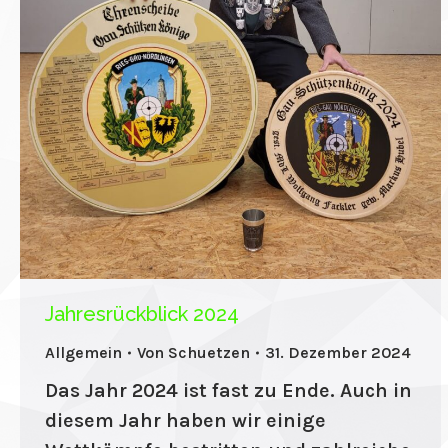
nel
nel
nel
nel
nel
nel
nel
nel
Jahresrückblick 2024
nel
Allgemein
Von
Schuetzen
31. Dezember 2024
nel
Das Jahr 2024 ist fast zu Ende. Auch in
nel
diesem Jahr haben wir einige
ın al