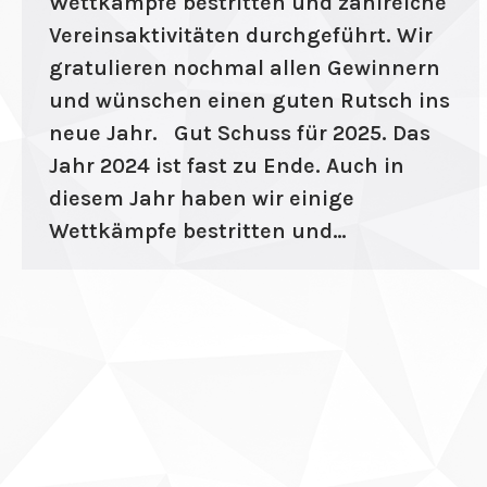
Wettkämpfe bestritten und zahlreiche
Vereinsaktivitäten durchgeführt. Wir
ın al
gratulieren nochmal allen Gewinnern
nel
und wünschen einen guten Rutsch ins
nel
neue Jahr. Gut Schuss für 2025. Das
Jahr 2024 ist fast zu Ende. Auch in
nel
diesem Jahr haben wir einige
nel
Wettkämpfe bestritten und…
nel
nel
nel
nel
nel
nel